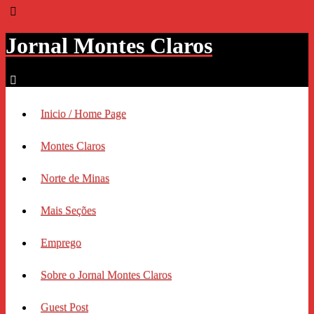
Jornal Montes Claros
Inicio / Home Page
Montes Claros
Norte de Minas
Mais Seções
Emprego
Sobre o Jornal Montes Claros
Guest Post