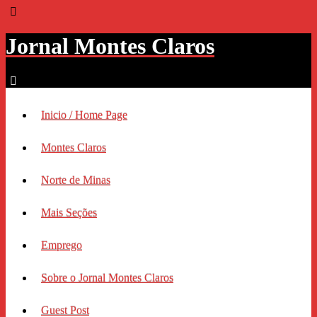
Jornal Montes Claros
Inicio / Home Page
Montes Claros
Norte de Minas
Mais Seções
Emprego
Sobre o Jornal Montes Claros
Guest Post