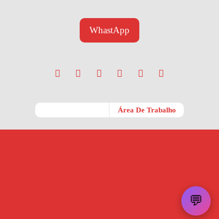
WhastApp
Móvel
Área De Trabalho
💬