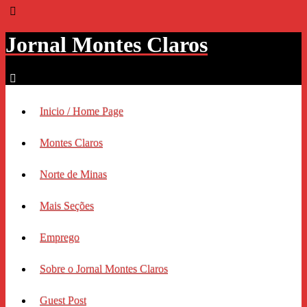
Jornal Montes Claros
Inicio / Home Page
Montes Claros
Norte de Minas
Mais Seções
Emprego
Sobre o Jornal Montes Claros
Guest Post