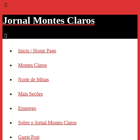
Jornal Montes Claros
Inicio / Home Page
Montes Claros
Norte de Minas
Mais Seções
Emprego
Sobre o Jornal Montes Claros
Guest Post