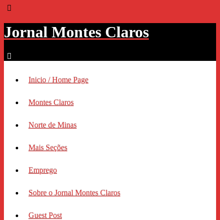
Jornal Montes Claros
Inicio / Home Page
Montes Claros
Norte de Minas
Mais Seções
Emprego
Sobre o Jornal Montes Claros
Guest Post