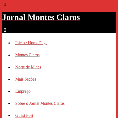
Jornal Montes Claros
Inicio / Home Page
Montes Claros
Norte de Minas
Mais Seções
Emprego
Sobre o Jornal Montes Claros
Guest Post