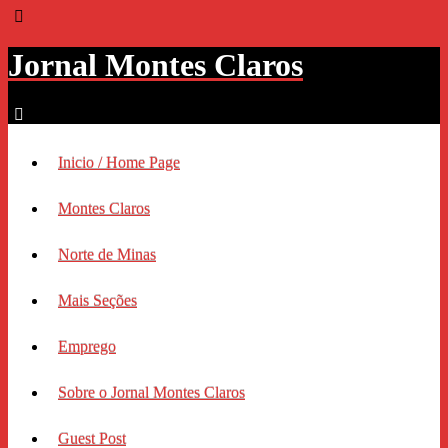
Jornal Montes Claros
Inicio / Home Page
Montes Claros
Norte de Minas
Mais Seções
Emprego
Sobre o Jornal Montes Claros
Guest Post