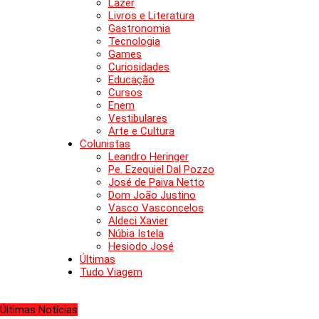
Lazer
Livros e Literatura
Gastronomia
Tecnologia
Games
Curiosidades
Educação
Cursos
Enem
Vestibulares
Arte e Cultura
Colunistas
Leandro Heringer
Pe. Ezequiel Dal Pozzo
José de Paiva Netto
Dom João Justino
Vasco Vasconcelos
Aldeci Xavier
Núbia Istela
Hesiodo José
Últimas
Tudo Viagem
Últimas Notícias