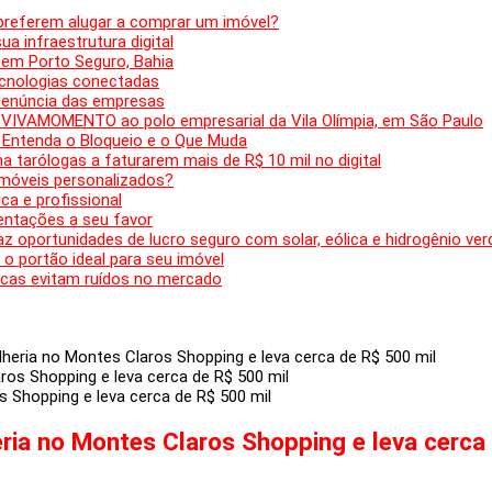
 preferem alugar a comprar um imóvel?
ua infraestrutura digital
 em Porto Seguro, Bahia
tecnologias conectadas
denúncia das empresas
a VIVAMOMENTO ao polo empresarial da Vila Olímpia, em São Paulo
 Entenda o Bloqueio e o Que Muda
 tarólogas a faturarem mais de R$ 10 mil no digital
 móveis personalizados?
ca e profissional
entações a seu favor
az oportunidades de lucro seguro com solar, eólica e hidrogênio ver
 o portão ideal para seu imóvel
cas evitam ruídos no mercado
lheria no Montes Claros Shopping e leva cerca de R$ 500 mil
s Shopping e leva cerca de R$ 500 mil
eria no Montes Claros Shopping e leva cerca