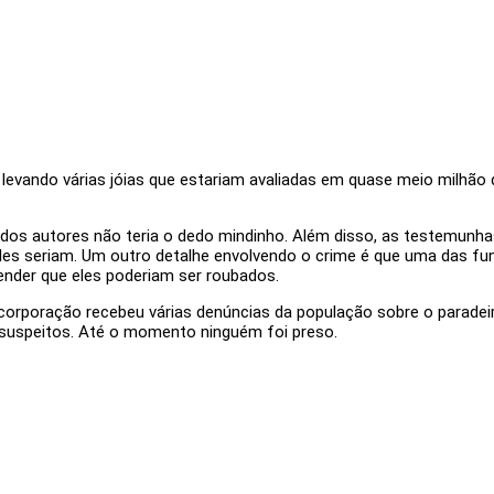
levando várias jóias que estariam avaliadas em quase meio milhão de
m dos autores não teria o dedo mindinho. Além disso, as testemun
les seriam. Um outro detalhe envolvendo o crime é que uma das func
ender que eles poderiam ser roubados.
 corporação recebeu várias denúncias da população sobre o paradei
 suspeitos. Até o momento ninguém foi preso.