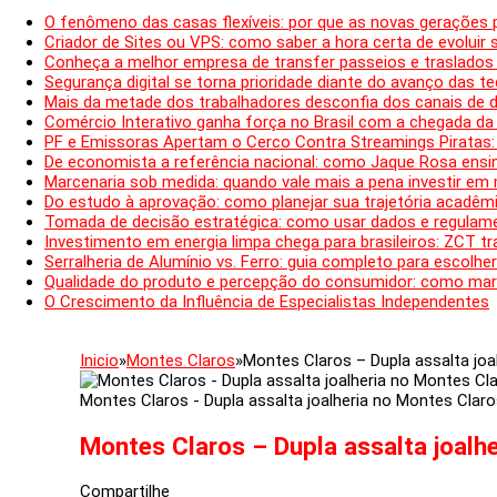
O fenômeno das casas flexíveis: por que as novas gerações
Criador de Sites ou VPS: como saber a hora certa de evoluir s
Conheça a melhor empresa de transfer passeios e traslados
Segurança digital se torna prioridade diante do avanço das 
Mais da metade dos trabalhadores desconfia dos canais de 
Comércio Interativo ganha força no Brasil com a chegada d
PF e Emissoras Apertam o Cerco Contra Streamings Piratas:
De economista a referência nacional: como Jaque Rosa ensina
Marcenaria sob medida: quando vale mais a pena investir em
Do estudo à aprovação: como planejar sua trajetória acadêmi
Tomada de decisão estratégica: como usar dados e regulam
Investimento em energia limpa chega para brasileiros: ZCT tr
Serralheria de Alumínio vs. Ferro: guia completo para escolher
Qualidade do produto e percepção do consumidor: como mar
O Crescimento da Influência de Especialistas Independentes
Inicio
»
Montes Claros
»
Montes Claros – Dupla assalta joa
Montes Claros - Dupla assalta joalheria no Montes Claro
Montes Claros – Dupla assalta joalh
Compartilhe