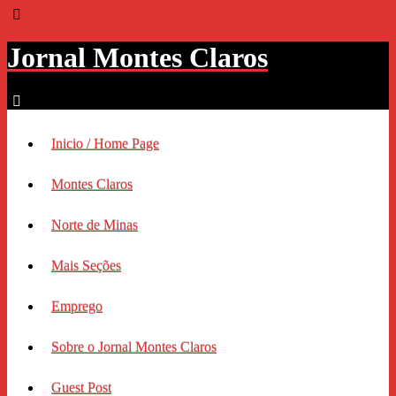
Jornal Montes Claros
Inicio / Home Page
Montes Claros
Norte de Minas
Mais Seções
Emprego
Sobre o Jornal Montes Claros
Guest Post