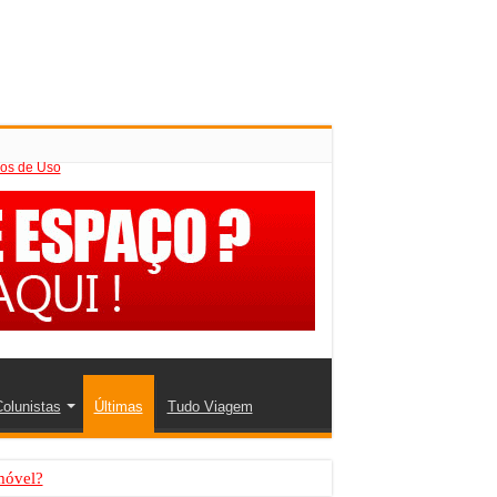
os de Uso
olunistas
Últimas
Tudo Viagem
móvel?