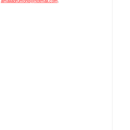
u
amaliadrumond@hotmail.com
.