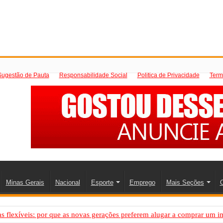
Sugestão de Pauta
Responsabilidade Social
Politica de Privacidade
Term
Minas Gerais
Nacional
Esporte
Emprego
Mais Seções
C
 flexíveis: por que as novas gerações preferem alugar a comprar um i