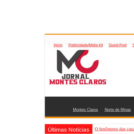
Inicio
Publicidade/Midia Kit
Guest Post
Montes Claros
Norte de Minas
Últimas Notícias
O fenômeno das casas