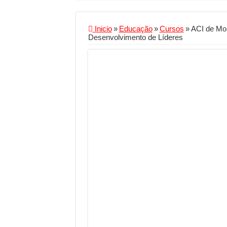
Criador de Sites ou V
Conheça a melhor emp
Inicio
»
Educação
»
Cursos
»
ACI de Mon
Desenvolvimento de Líderes
Segurança digital se
Mais da metade dos t
Comércio Interativo
PF e Emissoras Aper
De economista a refe
Marcenaria sob medi
Do estudo à aprovaçã
Tomada de decisão es
Investimento em ener
Serralheria de Alumí
Qualidade do produt
O Crescimento da Inf