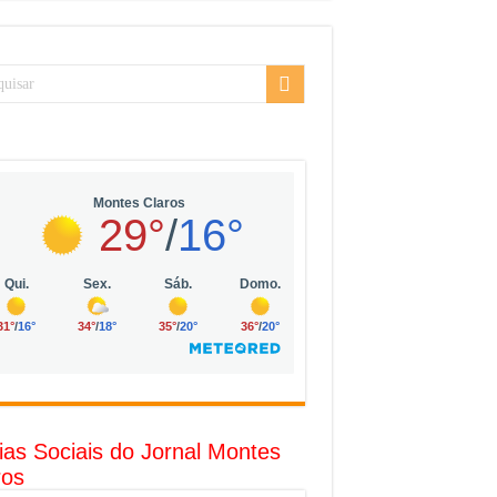
sarial da Vila Olímpia, em São Paulo
uda
R$ 10 mil no digital
o com solar, eólica e hidrogênio verde
l
ias Sociais do Jornal Montes
ros