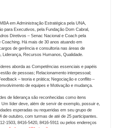
MBA em Administração Estratégica pela UNA,
o para Executivos, pela Fundação Dom Cabral,
ros Diretivos – Senac Nacional e Coach pela
e Coaching. Há mais de 30 anos atuando em
argos de gerência e consultoria nas áreas de
o, Liderança, Recursos Humanos, Qualidade.
deres aborda as Competências essenciais e papéis
Gestão de pessoas; Relacionamento interpessoal;
dback – teoria e prática; Negociação e conflito –
esenvolvimento de equipes e Motivação e mudança.
des de liderança são reconhecidas como itens
 Um líder deve, além de servir de exemplo, possuir e,
lidades esperadas ou requeridas em seu grupo de
24 de outubro, com turmas de até de 25 participantes.
3212-1503, 8416-5420, 8416-5911 ou pelos endereços