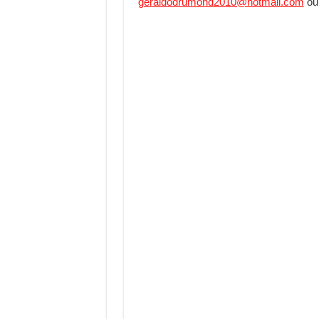
geraldodrumond2010@hotmail.com
o