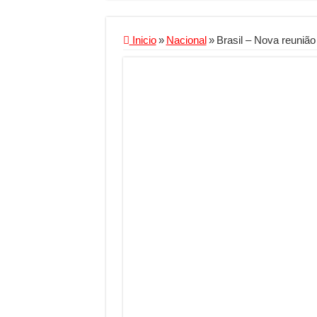
Criador de Sites ou V
Conheça a melhor emp
Inicio
»
Nacional
»
Brasil – Nova reunião
Segurança digital se
Mais da metade dos t
Comércio Interativo
PF e Emissoras Aper
De economista a refe
Marcenaria sob medi
Do estudo à aprovaçã
Tomada de decisão es
Investimento em ener
Serralheria de Alumí
Qualidade do produt
O Crescimento da Inf