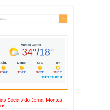
sarial da Vila Olímpia, em São Paulo
uda
R$ 10 mil no digital
o com solar, eólica e hidrogênio verde
l
ias Sociais do Jornal Montes
ros