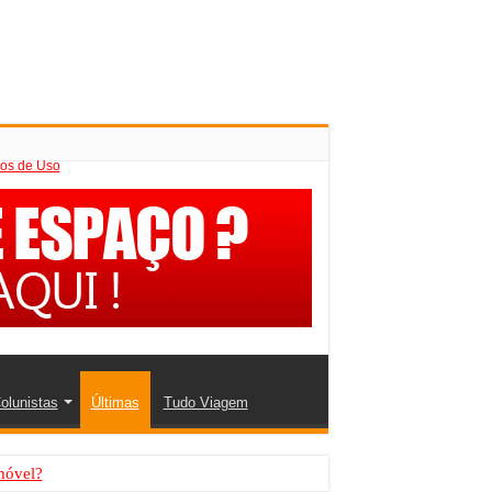
os de Uso
olunistas
Últimas
Tudo Viagem
móvel?