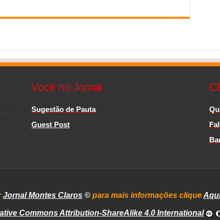
Você no Jornal
C
Sugestão de Pauta
Qu
Guest Post
Fa
Ba
r
Jornal Montes Claros
©
para mais informações clique
Aqu
ative Commons Attribution-ShareAlike 4.0 International