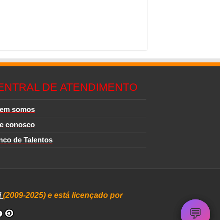
ENTRAL DE ATENDIMENTO
em somos
le conosco
nco de Talentos
i
(2009-2025) e está licençado por
💬
💬