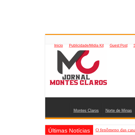
Inicio
Publicidade/Midia Kit
Guest Post
Montes Claros
Norte de Minas
Últimas Notícias
O fenômeno das casas