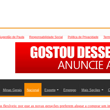
Sugestão de Pauta
Responsabilidade Social
Politica de Privacidade
Term
Minas Gerais
Nacional
Esporte
Emprego
Mais Seções
C
 flexíveis: por que as novas gerações preferem alugar a comprar um i