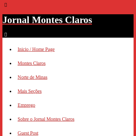
Jornal Montes Claros
Inicio / Home Page
Montes Claros
Norte de Minas
Mais Seções
Emprego
Sobre o Jornal Montes Claros
Guest Post