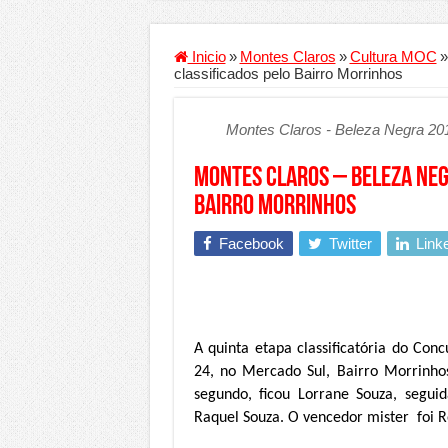
Criador de Sites ou VPS: co
Conheça a melhor empresa 
Inicio
»
Montes Claros
»
Cultura MOC
»
classificados pelo Bairro Morrinhos
Segurança digital se torna
Mais da metade dos trabal
Montes Claros - Beleza Negra 2014
Comércio Interativo ganh
Montes Claros – Beleza Negr
PF e Emissoras Apertam o 
Bairro Morrinhos
De economista a referência
Facebook
Twitter
Link
Marcenaria sob medida: qu
Do estudo à aprovação: com
Tomada de decisão estraté
Investimento em energia li
A quinta etapa classificatória do Con
24, no Mercado Sul, Bairro Morrinho
Serralheria de Alumínio vs
segundo, ficou Lorrane Souza, segui
Qualidade do produto e p
Raquel Souza. O vencedor mister foi R
O Crescimento da Influênc