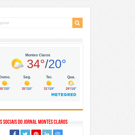
 da Vila Olímpia, em São Paulo
 mil no digital
 solar, eólica e hidrogênio verde
s Sociais do Jornal Montes Claros