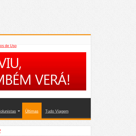
os de Uso
olunistas
Últimas
Tudo Viagem
?