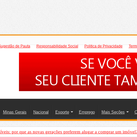
Sugestão de Pauta
Responsabilidade Social
Politica de Privacidade
Term
Minas Gerais
Nacional
Esporte
Emprego
Mais Seções
C
íveis: por que as novas gerações preferem alugar a comprar um imóvel