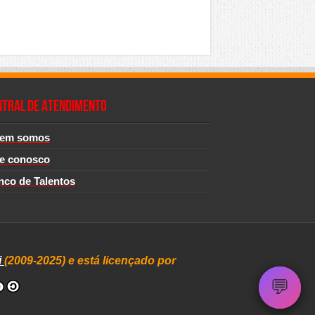
NTRAL DE ATENDIMENTO
em somos
le conosco
nco de Talentos
i
(2009-2025) e está licençado por
💬
💬