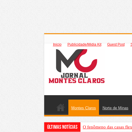
Inicio
Publicidade/Midia Kit
Guest Post
Montes Claros
Norte de Minas
Últimas Notícias
O fenômeno das casas flex