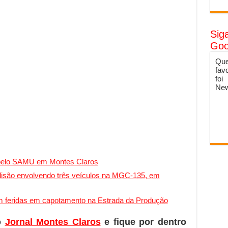
Sig
Goo
Que
fav
foi
New
 pelo SAMU em Montes Claros
lisão envolvendo três veículos na MGC-135, em
m feridas em capotamento na Estrada da Produção
o
Jornal Montes Claros
e fique por dentro