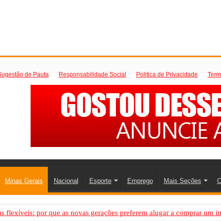
Sugestão de Pauta
Responsabilidade Social
Politica de Privacidade
Term
Minas Gerais
Nacional
Esporte
Emprego
Mais Seções
C
 flexíveis: por que as novas gerações preferem alugar a comprar um i