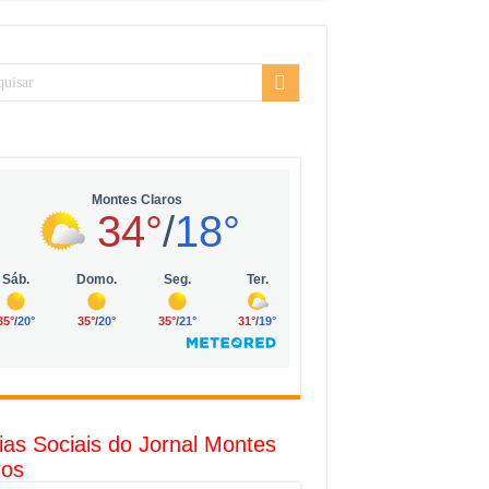
sarial da Vila Olímpia, em São Paulo
uda
R$ 10 mil no digital
o com solar, eólica e hidrogênio verde
l
ias Sociais do Jornal Montes
ros