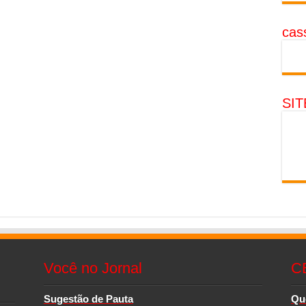
cass
SI
Você no Jornal
C
Sugestão de Pauta
Qu