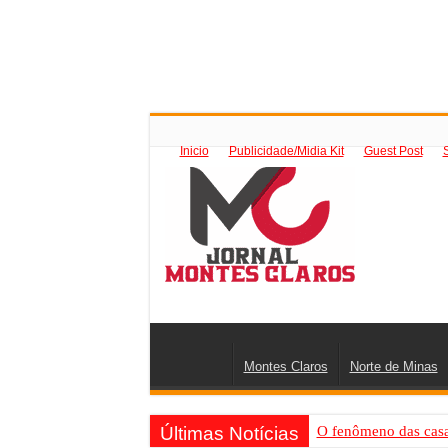
Inicio
Publicidade/Midia Kit
Guest Post
Montes Claros
Norte de Minas
Últimas Notícias
O fenômeno das casas