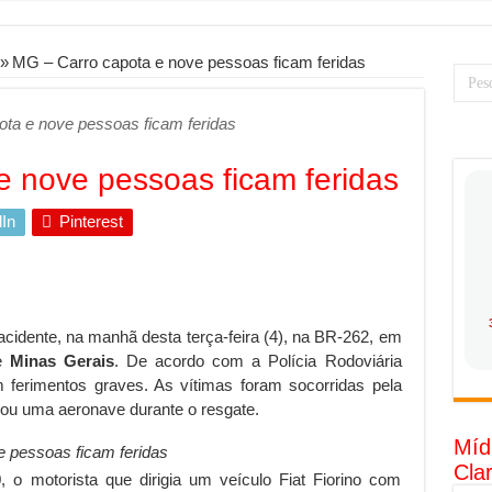
PS: como saber a hora certa de evoluir sua infraestrutura digital
resa de transfer passeios e traslados em Porto Seguro, Bahia
»
MG – Carro capota e nove pessoas ficam feridas
 torna prioridade diante do avanço das tecnologias conectadas
ota e nove pessoas ficam feridas
rabalhadores desconfia dos canais de denúncia das empresas
 ganha força no Brasil com a chegada da VIVAMOMENTO ao polo empre
e nove pessoas ficam feridas
tam o Cerco Contra Streamings Piratas: Entenda o Bloqueio e o Que M
In
Pinterest
rência nacional: como Jaque Rosa ensina tarólogas a faturarem mais de 
da: quando vale mais a pena investir em móveis personalizados?
o: como planejar sua trajetória acadêmica e profissional
cidente, na manhã desta terça-feira (4), na BR-262, em
tratégica: como usar dados e regulamentações a seu favor
de
Minas Gerais
. De acordo com a Polícia Rodoviária
gia limpa chega para brasileiros: ZCT traz oportunidades de lucro segur
 ferimentos graves. As vítimas foram socorridas pela
ou uma aeronave durante o resgate.
nio vs. Ferro: guia completo para escolher o portão ideal para seu imóve
Míd
 pessoas ficam feridas
o e percepção do consumidor: como marcas evitam ruídos no mercado
Cla
 o motorista que dirigia um veículo Fiat Fiorino com
luência de Especialistas Independentes