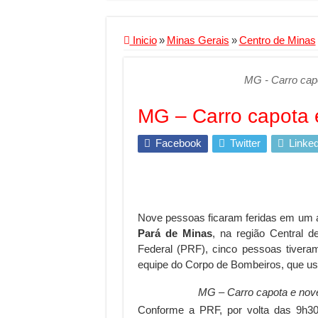
Criador de Sites ou V
Conheça a melhor emp
Inicio
»
Minas Gerais
»
Centro de Minas
Segurança digital se
MG - Carro cap
Mais da metade dos t
Comércio Interativo
MG – Carro capota 
PF e Emissoras Aper
Facebook
Twitter
Linked
De economista a refe
Marcenaria sob medi
Do estudo à aprovaçã
Nove pessoas ficaram feridas em um a
Tomada de decisão es
Pará de Minas
, na região Central 
Investimento em ener
Federal (PRF), cinco pessoas tiveram
equipe do Corpo de Bombeiros, que us
Serralheria de Alumí
MG – Carro capota e nove
Qualidade do produt
Conforme a PRF, por volta das 9h30,
O Crescimento da Inf