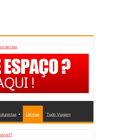
os de Uso
olunistas
Últimas
Tudo Viagem
móvel?