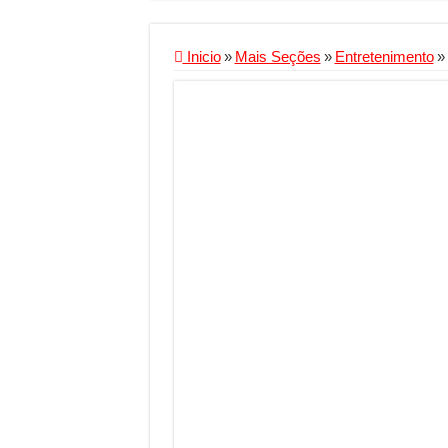
Criador de Sites ou V
Conheça a melhor emp
Inicio
»
Mais Seções
»
Entretenimento
»
Segurança digital se
Mais da metade dos t
Comércio Interativo
PF e Emissoras Aper
De economista a refe
Marcenaria sob medi
Do estudo à aprovaçã
Tomada de decisão es
Investimento em ener
Serralheria de Alumí
Qualidade do produt
O Crescimento da Inf