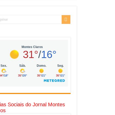
sarial da Vila Olímpia, em São Paulo
uda
R$ 10 mil no digital
o com solar, eólica e hidrogênio verde
l
ias Sociais do Jornal Montes
ros