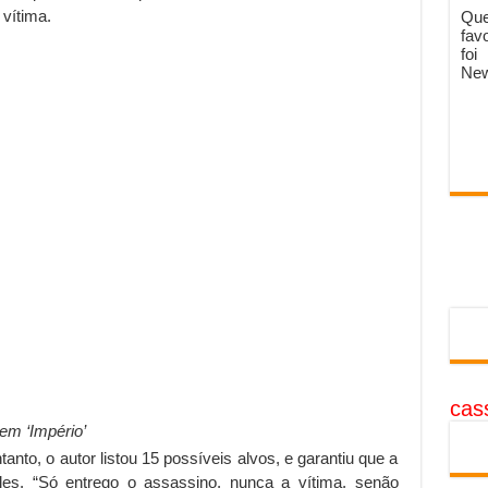
vítima.
Que
fav
foi
New
cass
em ‘Império’
tanto, o autor listou 15 possíveis alvos, e garantiu que a
les. “Só entrego o assassino, nunca a vítima, senão