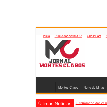
Inicio
Publicidade/Midia Kit
Guest Post
Montes Claros
Norte de Minas
Últimas Notícias
O fenômeno das casas