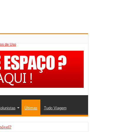
os de Uso
olunistas
Últimas
Tudo Viagem
móvel?