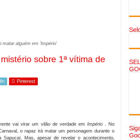
Sel
ai matar alguém em 'Império'
 mistério sobre 1ª vítima de
SE
GO
In
Pinterest
lmente vai virar um vilão de verdade em
Império
. No
Sig
 Carnaval, o rapaz irá matar um personagem durante o
Goo
a Sapucaí. Mas, apesar de revelar o acontecimento,