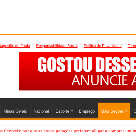
Sugestão de Pauta
Responsabilidade Social
Politica de Privacidade
Term
Minas Gerais
Nacional
Esporte
Emprego
Mais Seções
C
 flexíveis: por que as novas gerações preferem alugar a comprar um i