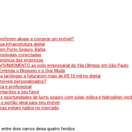
preferem alugar a comprar um imóvel?
a infraestrutura digital
em Porto Seguro, Bahia
ecnologias conectadas
denúncia das empresas
 VIVAMOMENTO ao polo empresarial da Vila Olímpia, em São Paulo
 Entenda o Bloqueio e o Que Muda
 tarólogas a faturarem mais de R$ 10 mil no digital
 móveis personalizados?
a e profissional
ntações a seu favor
az oportunidades de lucro seguro com solar, eólica e hidrogênio ver
 o portão ideal para seu imóvel
cas evitam ruídos no mercado
 entre dois carros deixa quatro feridos