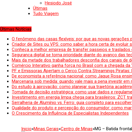
Hesiodo José
Últimas
Tudo Viagem
Últimas Notícias
O fenômeno das casas flexíveis: por que as novas gerações 
Criador de Sites ou VPS: como saber a hora certa de evoluir su
Conheça a melhor empresa de transfer passeios e traslados 
Segurança digital se torna prioridade diante do avanço das t
Mais da metade dos trabalhadores desconfia dos canais de 
Comércio Interativo ganha força no Brasil com a chegada da
PF e Emissoras Apertam o Cerco Contra Streamings Piratas:
De economista a referência nacional: como Jaque Rosa ensina
Marcenaria sob medida: quando vale mais a pena investir em
Do estudo à aprovação: como planejar sua trajetória acadêmic
Tomada de decisão estratégica: como usar dados e regulame
Investimento em energia limpa chega para brasileiros: ZCT tr
Serralheria de Alumínio vs. Ferro: guia completo para escolher
Qualidade do produto e percepção do consumidor: como mar
O Crescimento da Influência de Especialistas Independentes
Inicio
»
Minas Gerais
»
Centro de Minas
»
MG – Batida frontal