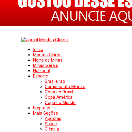
Inicio
Montes Claros
Norte de Minas
Minas Gerais
Nacional
Esporte
Brasileirão
Campeonato Mineiro
Copa do Brasil
Copa América
Copa do Mundo
Emprego
Mais Seções
Apostas
Saúde
Ciência