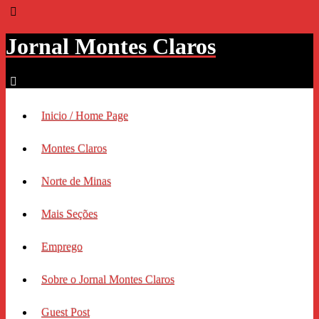
Jornal Montes Claros
Inicio / Home Page
Montes Claros
Norte de Minas
Mais Seções
Emprego
Sobre o Jornal Montes Claros
Guest Post