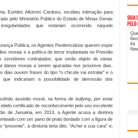
ria, Eurides Alkimim Cardoso, recebeu intimação para
Siga 
urado pelo Ministério Público do Estado de Minas Gerais
pelo
regularidades que estariam ocorrendo naquele
Que
fav
foi
ança Pública, os Agentes Penitenciários querem expor
New
os morais e a política de terror implantada no Presídio
s servidores contratados, que serão objeto de várias
por danos morais a serem ajuizadas nos próximos dias.
 dias ouvem frases do tipo “o chicote vai estralar” e o
s que indicariam a possibilidade de demissão dos
 sofrido assédio moral, na forma de
bullying
, por estar
ebido certificado de reconhecimento pelo seu excelente
io de Januária, em 2013, a Agente acusa a diretora
senteado com um pano de prato bordado com a figura de
“presente”, a diretoria teria dito: “Achei a sua cara” e,