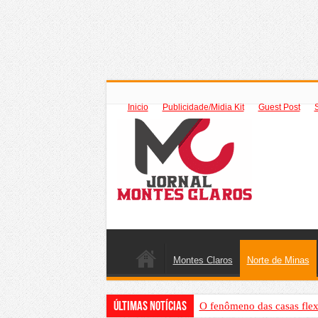
Inicio
Publicidade/Midia Kit
Guest Post
Montes Claros
Norte de Minas
Últimas Notícias
O fenômeno das casas flex