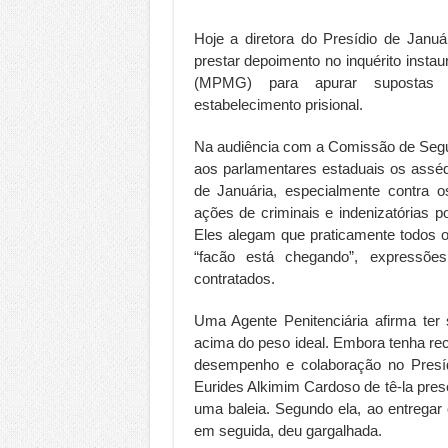
Hoje a diretora do Presídio de Januá
prestar depoimento no inquérito insta
(MPMG) para apurar supostas ir
estabelecimento prisional.
Na audiência com a Comissão de Segur
aos parlamentares estaduais os assédi
de Januária, especialmente contra o
ações de criminais e indenizatórias 
Eles alegam que praticamente todos os
“facão está chegando”, expressõe
contratados.
Uma Agente Penitenciária afirma ter
acima do peso ideal. Embora tenha rec
desempenho e colaboração no Presíd
Eurides Alkimim Cardoso de tê-la pre
uma baleia. Segundo ela, ao entregar o 
em seguida, deu gargalhada.