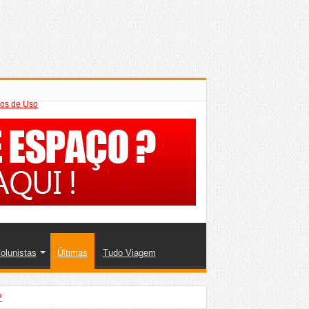
os de Uso
olunistas
Últimas
Tudo Viagem
?