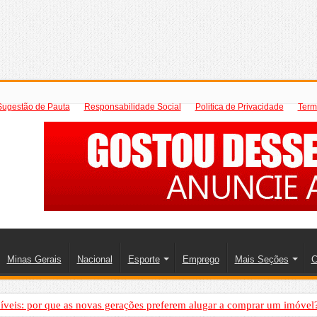
Sugestão de Pauta
Responsabilidade Social
Politica de Privacidade
Term
Minas Gerais
Nacional
Esporte
Emprego
Mais Seções
C
íveis: por que as novas gerações preferem alugar a comprar um imóvel