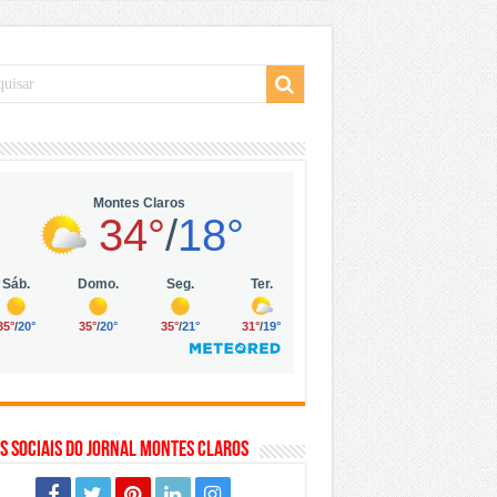
 da Vila Olímpia, em São Paulo
 mil no digital
 solar, eólica e hidrogênio verde
s Sociais do Jornal Montes Claros