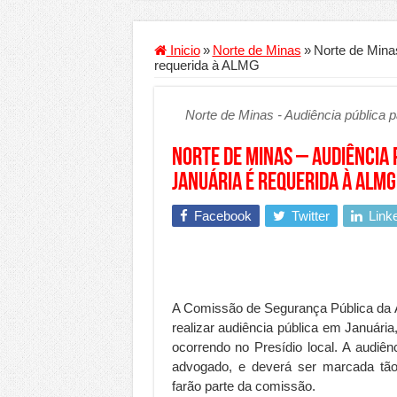
Criador de Sites ou VPS: co
Conheça a melhor empresa 
Inicio
»
Norte de Minas
»
Norte de Minas
requerida à ALMG
Segurança digital se torna
Mais da metade dos trabal
Norte de Minas - Audiência pública p
Comércio Interativo ganh
Norte de Minas – Audiência 
PF e Emissoras Apertam o 
Januária é requerida à ALMG
De economista a referência
Facebook
Twitter
Link
Marcenaria sob medida: qu
Do estudo à aprovação: com
Tomada de decisão estraté
Investimento em energia li
A Comissão de Segurança Pública da 
realizar audiência pública em Januári
Serralheria de Alumínio vs
ocorrendo no Presídio local. A audiênc
Qualidade do produto e p
advogado, e deverá ser marcada tão
farão parte da comissão.
O Crescimento da Influênc