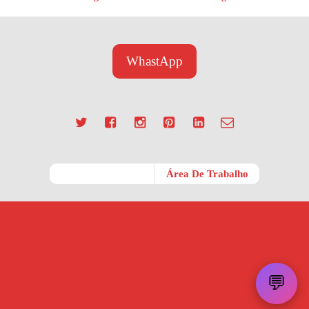
WhastApp
Móvel
Área De Trabalho
💬