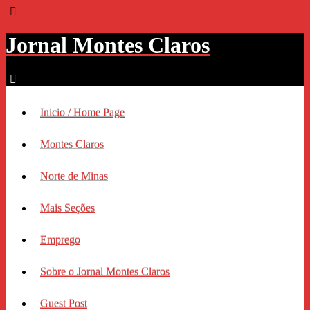
Jornal Montes Claros
Inicio / Home Page
Montes Claros
Norte de Minas
Mais Seções
Emprego
Sobre o Jornal Montes Claros
Guest Post