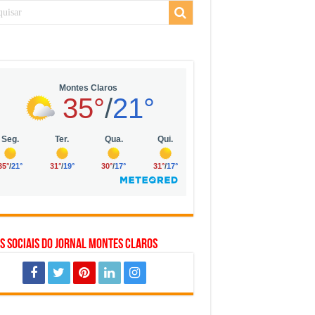
 da Vila Olímpia, em São Paulo
 mil no digital
 solar, eólica e hidrogênio verde
s Sociais do Jornal Montes Claros