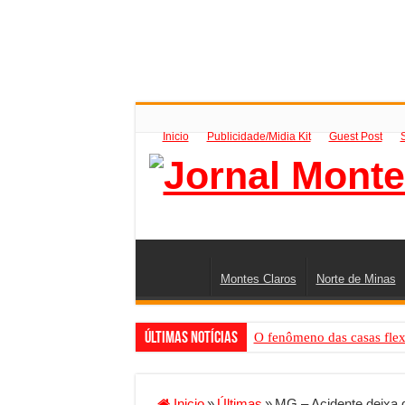
Inicio
Publicidade/Midia Kit
Guest Post
Montes Claros
Norte de Minas
Últimas Notícias
O fenômeno das casas flex
Criador de Sites ou VPS: co
Conheça a melhor empresa 
Inicio
»
Últimas
»
MG – Acidente deixa q