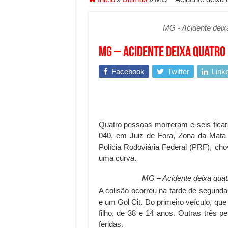
Segurança digital se torna
MG - Acidente deixa
Mais da metade dos trabal
Comércio Interativo ganh
MG – Acidente deixa quatro 
PF e Emissoras Apertam o 
Facebook
Twitter
Link
De economista a referência
Marcenaria sob medida: qu
Do estudo à aprovação: com
Quatro pessoas morreram e seis fica
Tomada de decisão estraté
040, em Juiz de Fora, Zona da Mata m
Polícia Rodoviária Federal (PRF), ch
Investimento em energia li
uma curva.
Serralheria de Alumínio vs
MG – Acidente deixa quatr
Qualidade do produto e p
A colisão ocorreu na tarde de segunda-
O Crescimento da Influênc
e um Gol Cit. Do primeiro veículo, qu
filho, de 38 e 14 anos. Outras três
feridas.