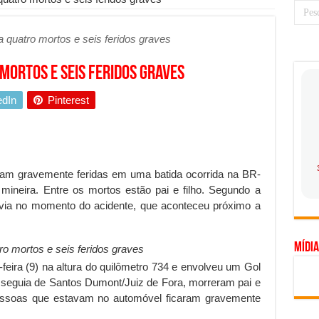
 prioridade diante do avanço das tecnologias conectadas
 quatro mortos e seis feridos graves
hadores desconfia dos canais de denúncia das empresas
a força no Brasil com a chegada da VIVAMOMENTO ao polo empresarial
mortos e seis feridos graves
Cerco Contra Streamings Piratas: Entenda o Bloqueio e o Que Muda
edIn
Pinterest
 nacional: como Jaque Rosa ensina tarólogas a faturarem mais de R$ 10
ando vale mais a pena investir em móveis personalizados?
o planejar sua trajetória acadêmica e profissional
ram gravemente feridas em uma batida ocorrida na BR-
gica: como usar dados e regulamentações a seu favor
ineira. Entre os mortos estão pai e filho. Segundo a
ovia no momento do acidente, que aconteceu próximo a
mpa chega para brasileiros: ZCT traz oportunidades de lucro seguro com
. Ferro: guia completo para escolher o portão ideal para seu imóvel
Mídia
o mortos e seis feridos graves
ercepção do consumidor: como marcas evitam ruídos no mercado
feira (9) na altura do quilômetro 734 e envolveu um Gol
ia de Especialistas Independentes
e seguia de Santos Dumont/Juiz de Fora, morreram pai e
 pessoas que estavam no automóvel ficaram gravemente