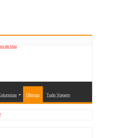
os de Uso
olunistas
Últimas
Tudo Viagem
?