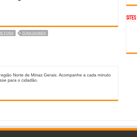
SITES
DE FORA
ZONA DA MATA
 região Norte de Minas Gerais. Acompanhe a cada minuto
sse para o cidadão.