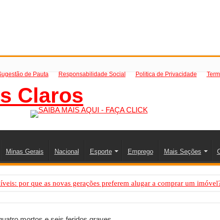
Sugestão de Pauta
Responsabilidade Social
Politica de Privacidade
Term
Minas Gerais
Nacional
Esporte
Emprego
Mais Seções
C
íveis: por que as novas gerações preferem alugar a comprar um imóvel
mo saber a hora certa de evoluir sua infraestrutura digital
de transfer passeios e traslados em Porto Seguro, Bahia
uatro mortos e seis feridos graves