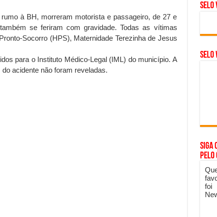
Selo 
a rumo à BH, morreram motorista e passageiro, de 27 e
 também se feriram com gravidade. Todas as vítimas
e Pronto-Socorro (HPS), Maternidade Terezinha de Jesus
SELO 
os para o Instituto Médico-Legal (IML) do município. A
s do acidente não foram reveladas.
Siga 
pelo
Que
fav
foi
New