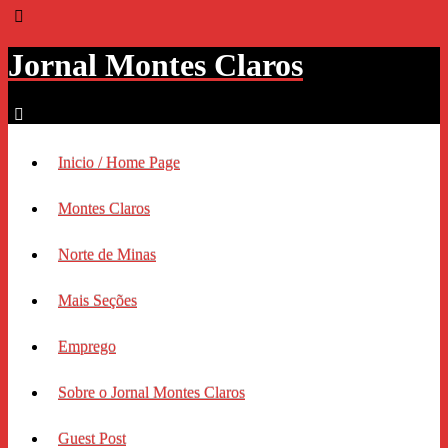
Jornal Montes Claros
Inicio / Home Page
Montes Claros
Norte de Minas
Mais Seções
Emprego
Sobre o Jornal Montes Claros
Guest Post