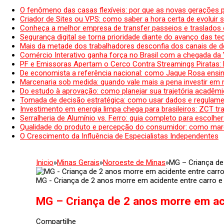
O fenômeno das casas flexíveis: por que as novas gerações 
Criador de Sites ou VPS: como saber a hora certa de evoluir su
Conheça a melhor empresa de transfer passeios e traslados 
Segurança digital se torna prioridade diante do avanço das t
Mais da metade dos trabalhadores desconfia dos canais de 
Comércio Interativo ganha força no Brasil com a chegada da
PF e Emissoras Apertam o Cerco Contra Streamings Piratas:
De economista a referência nacional: como Jaque Rosa ensina
Marcenaria sob medida: quando vale mais a pena investir em
Do estudo à aprovação: como planejar sua trajetória acadêmic
Tomada de decisão estratégica: como usar dados e regulame
Investimento em energia limpa chega para brasileiros: ZCT tr
Serralheria de Alumínio vs. Ferro: guia completo para escolher
Qualidade do produto e percepção do consumidor: como mar
O Crescimento da Influência de Especialistas Independentes
Inicio
»
Minas Gerais
»
Noroeste de Minas
»
MG – Criança de
MG - Criança de 2 anos morre em acidente entre carro 
MG – Criança de 2 anos morre em ac
Compartilhe