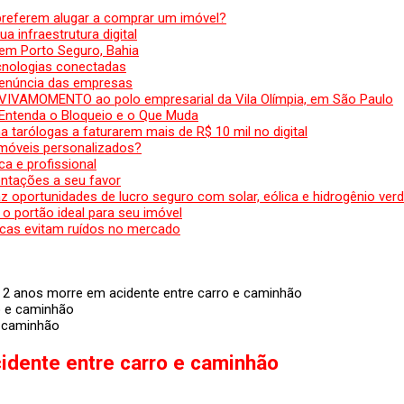
preferem alugar a comprar um imóvel?
a infraestrutura digital
em Porto Seguro, Bahia
ecnologias conectadas
denúncia das empresas
 VIVAMOMENTO ao polo empresarial da Vila Olímpia, em São Paulo
 Entenda o Bloqueio e o Que Muda
 tarólogas a faturarem mais de R$ 10 mil no digital
 móveis personalizados?
a e profissional
ntações a seu favor
az oportunidades de lucro seguro com solar, eólica e hidrogênio ver
 o portão ideal para seu imóvel
cas evitam ruídos no mercado
 2 anos morre em acidente entre carro e caminhão
e caminhão
idente entre carro e caminhão