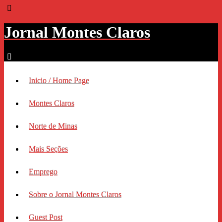
Jornal Montes Claros
Inicio / Home Page
Montes Claros
Norte de Minas
Mais Seções
Emprego
Sobre o Jornal Montes Claros
Guest Post