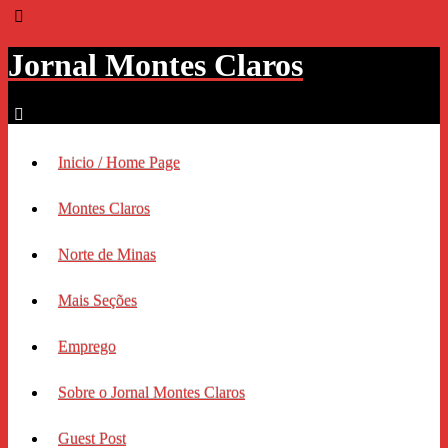
Jornal Montes Claros
Inicio / Home Page
Montes Claros
Norte de Minas
Mais Seções
Emprego
Sobre o Jornal Montes Claros
Guest Post