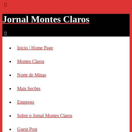
Jornal Montes Claros
Inicio / Home Page
Montes Claros
Norte de Minas
Mais Seções
Emprego
Sobre o Jornal Montes Claros
Guest Post