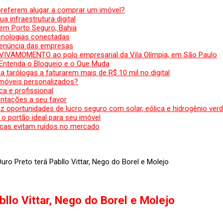
preferem alugar a comprar um imóvel?
a infraestrutura digital
em Porto Seguro, Bahia
ecnologias conectadas
denúncia das empresas
 VIVAMOMENTO ao polo empresarial da Vila Olímpia, em São Paulo
 Entenda o Bloqueio e o Que Muda
 tarólogas a faturarem mais de R$ 10 mil no digital
 móveis personalizados?
a e profissional
ntações a seu favor
az oportunidades de lucro seguro com solar, eólica e hidrogênio ver
 o portão ideal para seu imóvel
cas evitam ruídos no mercado
ro Preto terá Pabllo Vittar, Nego do Borel e Molejo
llo Vittar, Nego do Borel e Molejo