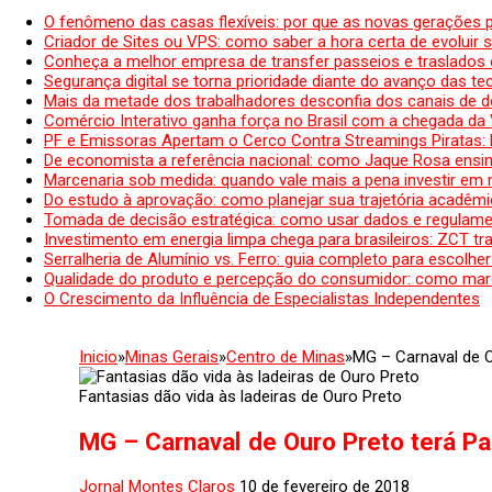
O fenômeno das casas flexíveis: por que as novas gerações 
Criador de Sites ou VPS: como saber a hora certa de evoluir su
Conheça a melhor empresa de transfer passeios e traslados 
Segurança digital se torna prioridade diante do avanço das t
Mais da metade dos trabalhadores desconfia dos canais de 
Comércio Interativo ganha força no Brasil com a chegada da
PF e Emissoras Apertam o Cerco Contra Streamings Piratas:
De economista a referência nacional: como Jaque Rosa ensina
Marcenaria sob medida: quando vale mais a pena investir em
Do estudo à aprovação: como planejar sua trajetória acadêmic
Tomada de decisão estratégica: como usar dados e regulame
Investimento em energia limpa chega para brasileiros: ZCT tr
Serralheria de Alumínio vs. Ferro: guia completo para escolher
Qualidade do produto e percepção do consumidor: como mar
O Crescimento da Influência de Especialistas Independentes
Inicio
»
Minas Gerais
»
Centro de Minas
»
MG – Carnaval de Ou
Fantasias dão vida às ladeiras de Ouro Preto
MG – Carnaval de Ouro Preto terá Pab
Jornal Montes Claros
10 de fevereiro de 2018