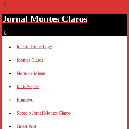
Jornal Montes Claros
Inicio / Home Page
Montes Claros
Norte de Minas
Mais Seções
Emprego
Sobre o Jornal Montes Claros
Guest Post