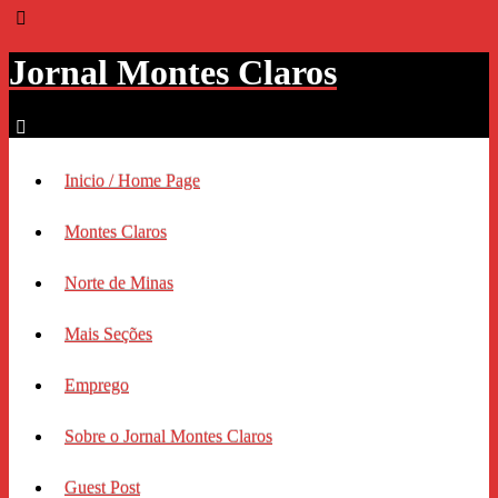
Jornal Montes Claros
Inicio / Home Page
Montes Claros
Norte de Minas
Mais Seções
Emprego
Sobre o Jornal Montes Claros
Guest Post