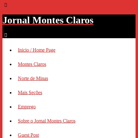
Jornal Montes Claros
Inicio / Home Page
Montes Claros
Norte de Minas
Mais Seções
Emprego
Sobre o Jornal Montes Claros
Guest Post