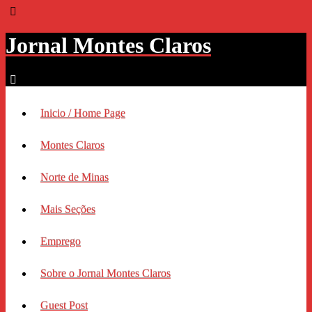
Jornal Montes Claros
Inicio / Home Page
Montes Claros
Norte de Minas
Mais Seções
Emprego
Sobre o Jornal Montes Claros
Guest Post