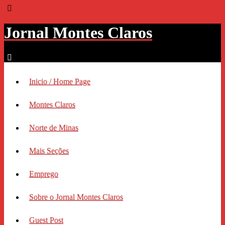
Jornal Montes Claros
Inicio / Home Page
Montes Claros
Norte de Minas
Mais Seções
Emprego
Sobre o Jornal Montes Claros
Guest Post