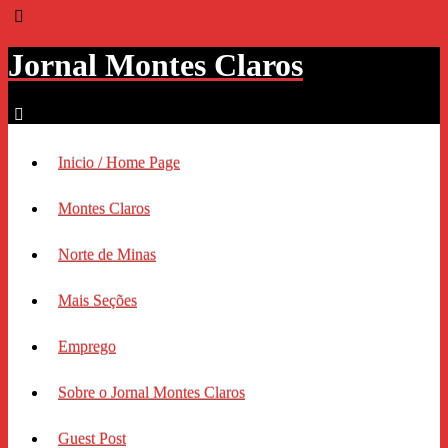
Jornal Montes Claros
Inicio / Home Page
Montes Claros
Norte de Minas
Mais Seções
Emprego
Sobre o Jornal Montes Claros
Guest Post