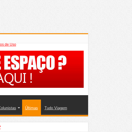
os de Uso
olunistas
Últimas
Tudo Viagem
?