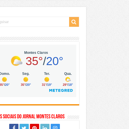
 da Vila Olímpia, em São Paulo
 mil no digital
 solar, eólica e hidrogênio verde
s Sociais do Jornal Montes Claros