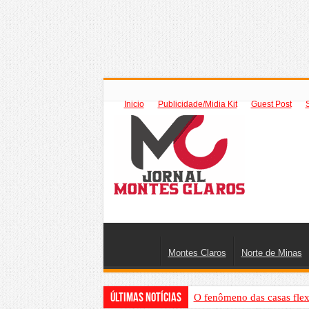
Inicio
Publicidade/Midia Kit
Guest Post
Montes Claros
Norte de Minas
Últimas Notícias
O fenômeno das casas flex