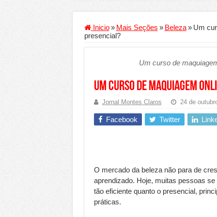
Criador de Sites ou VPS: co
Conheça a melhor empresa 
Inicio
»
Mais Seções
»
Beleza
»
Um curs
presencial?
Segurança digital se torna
Mais da metade dos trabal
Um curso de maquiagem o
Comércio Interativo ganh
Um curso de maquiagem onlin
PF e Emissoras Apertam o 
Jornal Montes Claros
24 de outubr
De economista a referência
Facebook
Twitter
Link
Marcenaria sob medida: qu
Do estudo à aprovação: com
Tomada de decisão estraté
Investimento em energia li
O mercado da beleza não para de cre
aprendizado. Hoje, muitas pessoas se
Serralheria de Alumínio vs
tão eficiente quanto o presencial, pri
Qualidade do produto e p
práticas.
O Crescimento da Influênc