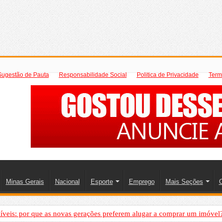
Sugestão de Pauta
Responsabilidade Social
Politica de Privacidade
Term
Minas Gerais
Nacional
Esporte
Emprego
Mais Seções
C
íveis: por que as novas gerações preferem alugar a comprar um imóvel