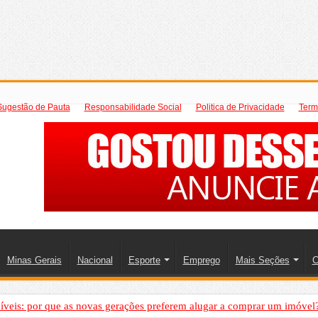
Sugestão de Pauta
Responsabilidade Social
Politica de Privacidade
Term
Minas Gerais
Nacional
Esporte
Emprego
Mais Seções
C
íveis: por que as novas gerações preferem alugar a comprar um imóvel