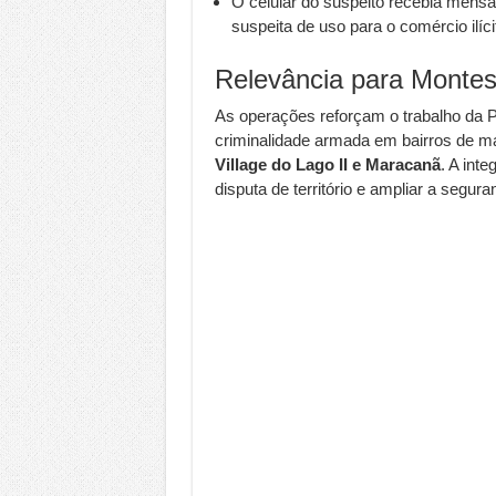
O celular do suspeito recebia mens
suspeita de uso para o comércio ilíci
Relevância para Montes
As operações reforçam o trabalho da Po
criminalidade armada em bairros de ma
Village do Lago II e Maracanã
. A int
disputa de território e ampliar a segur