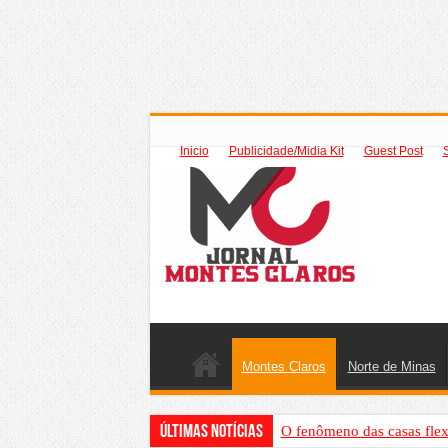
Inicio
Publicidade/Midia Kit
Guest Post
Montes Claros
Norte de Minas
Últimas Notícias
O fenômeno das casas flex