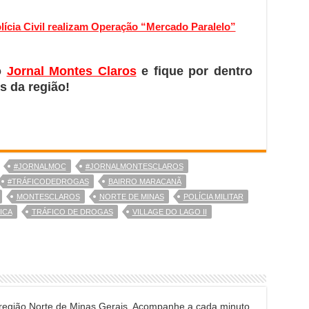
olícia Civil realizam Operação “Mercado Paralelo”
o
Jornal Montes Claros
e fique por dentro
s da região!
#JORNALMOC
#JORNALMONTESCLAROS
#TRÁFICODEDROGAS
BAIRRO MARACANÃ
MONTESCLAROS
NORTE DE MINAS
POLÍCIA MILITAR
ICA
TRÁFICO DE DROGAS
VILLAGE DO LAGO II
 região Norte de Minas Gerais. Acompanhe a cada minuto