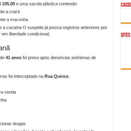
 105,00
e uma sacola plástica contendo:
cass
te a crack
ante a maconha
 a cocaína O suspeito já possui registros anteriores por
r em liberdade condicional.
SITES
anã
 de
41 anos
foi preso após denúncias anônimas de
mas foi interceptado na
Rua Quinze
.
ra venda
nha
cionar drogas