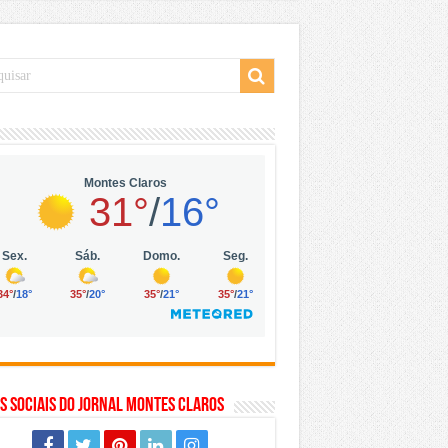
 da Vila Olímpia, em São Paulo
 mil no digital
 solar, eólica e hidrogênio verde
s Sociais do Jornal Montes Claros