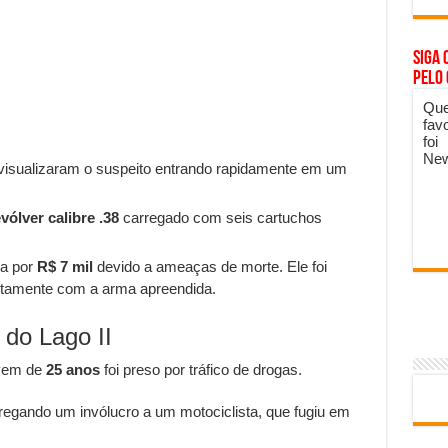
Siga 
pelo
Que
fav
foi
New
 visualizaram o suspeito entrando rapidamente em um
vólver calibre .38
carregado com seis cartuchos
ma por
R$ 7 mil
devido a ameaças de morte. Ele foi
untamente com a arma apreendida.
 do Lago II
ovem de
25 anos
foi preso por tráfico de drogas.
tregando um invólucro a um motociclista, que fugiu em