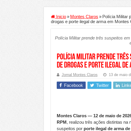
Criador de Sites ou VPS: co
Conheça a melhor empresa 
Inicio
»
Montes Claros
»
Polícia Militar
drogas e porte ilegal de arma em Montes 
Segurança digital se torna
Mais da metade dos trabal
Polícia Militar prende três suspeitos em
Comércio Interativo ganh
PF e Emissoras Apertam o 
Polícia Militar prende três
De economista a referência
de drogas e porte ilegal d
Marcenaria sob medida: qu
Jornal Montes Claros
13 de maio d
Do estudo à aprovação: com
Facebook
Twitter
Link
Tomada de decisão estraté
Investimento em energia li
Serralheria de Alumínio vs
Montes Claros — 12 de maio de 2026
Qualidade do produto e p
RPM
, realizou três ações distintas na 
suspeitos por
porte ilegal de arma de
O Crescimento da Influênc