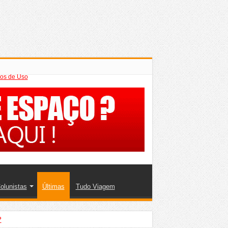
os de Uso
olunistas
Últimas
Tudo Viagem
?