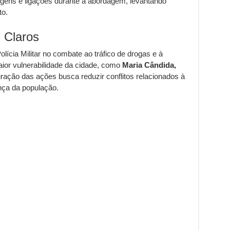
agens e ligações durante a abordagem, levantando
to.
 Claros
lícia Militar no combate ao tráfico de drogas e à
ior vulnerabilidade da cidade, como
Maria Cândida,
egração das ações busca reduzir conflitos relacionados à
ança da população.