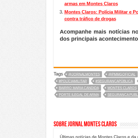
armas em Montes Claros
Montes Claros: Polícia Militar e P
contra tráfico de drogas
Acompanhe mais notícias n
dos principais acontecimento
Tags
@JORNALMONTES
@PMMGOFICIAL
#POLÍCIAMILITAR
#SEGURANÇAPÚBLICA
BAIRRO MARIA CANDIDA
MONTES CLAROS
PORTE ILEGAL DE ARMA
SEGURANÇA PUBL
Sobre Jornal Montes Claros
Últimas notícias de Montes Claros e da