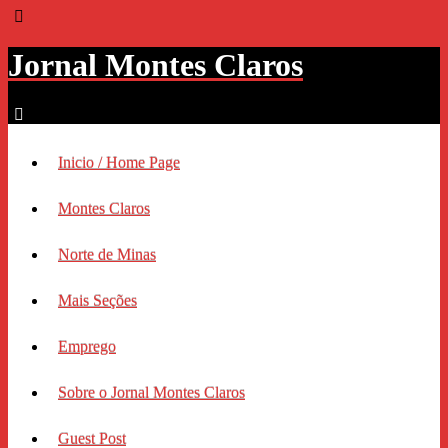
Jornal Montes Claros
Inicio / Home Page
Montes Claros
Norte de Minas
Mais Seções
Emprego
Sobre o Jornal Montes Claros
Guest Post