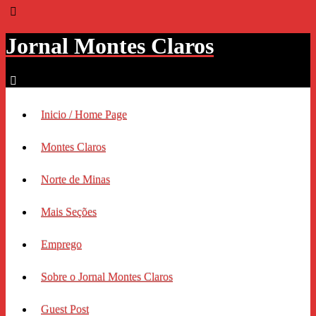
Jornal Montes Claros
Inicio / Home Page
Montes Claros
Norte de Minas
Mais Seções
Emprego
Sobre o Jornal Montes Claros
Guest Post