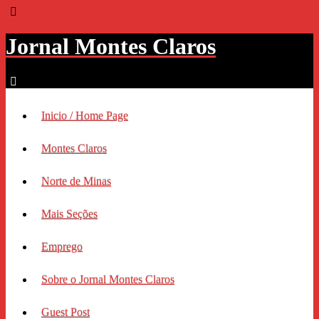
Jornal Montes Claros
Inicio / Home Page
Montes Claros
Norte de Minas
Mais Seções
Emprego
Sobre o Jornal Montes Claros
Guest Post