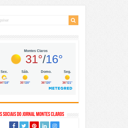
 da Vila Olímpia, em São Paulo
 mil no digital
 solar, eólica e hidrogênio verde
s Sociais do Jornal Montes Claros