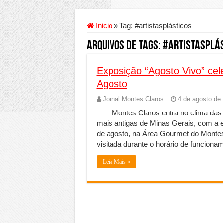
Criador de Sites ou VPS: co
Conheça a melhor empresa 
Inicio
»
Tag:
#artistasplásticos
Segurança digital se torna
Arquivos de Tags:
#artistasplá
Mais da metade dos trabal
Exposição “Agosto Vivo” cel
Comércio Interativo ganh
Agosto
PF e Emissoras Apertam o 
Jornal Montes Claros
4 de agosto de
De economista a referência
Montes Claros entra no clima das
Marcenaria sob medida: qu
mais antigas de Minas Gerais, com a ex
de agosto, na Área Gourmet do Montes 
Do estudo à aprovação: com
visitada durante o horário de funciona
Tomada de decisão estraté
Leia Mais »
Investimento em energia li
Serralheria de Alumínio vs
Qualidade do produto e p
O Crescimento da Influênc