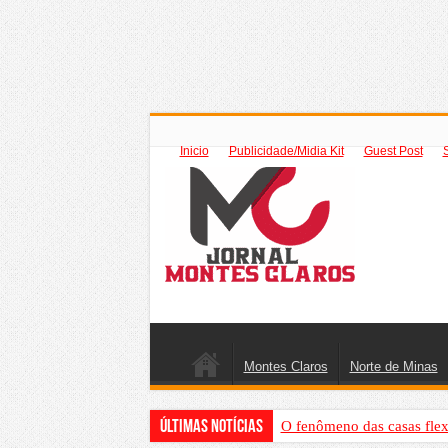
Inicio
Publicidade/Midia Kit
Guest Post
Montes Claros
Norte de Minas
Últimas Notícias
O fenômeno das casas flex