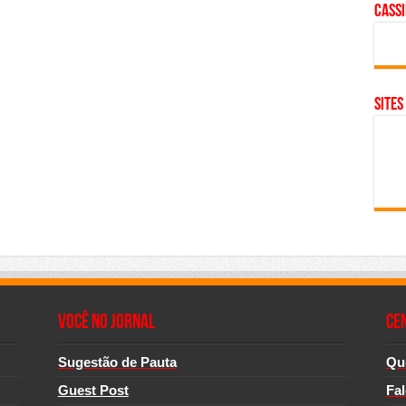
cass
SITES
Você no Jornal
CE
Sugestão de Pauta
Qu
Guest Post
Fa