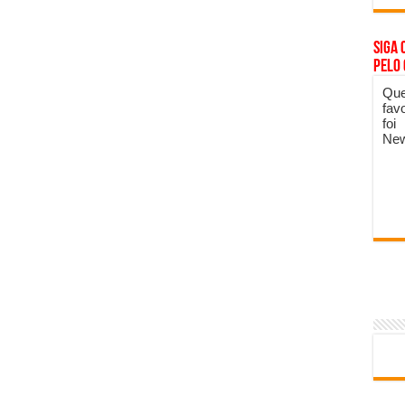
Siga 
pelo
Que
fav
foi
New