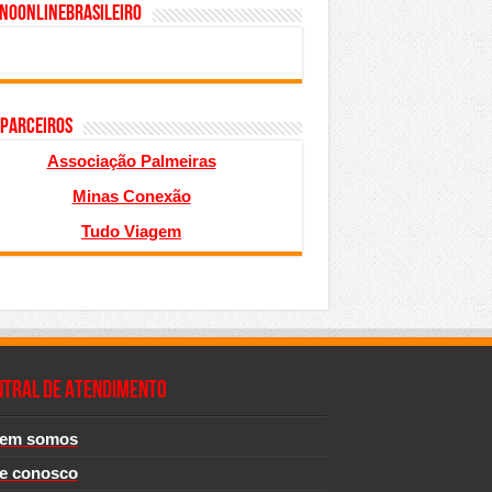
inoonlinebrasileiro
 PARCEIROS
Associação Palmeiras
Minas Conexão
Tudo Viagem
NTRAL DE ATENDIMENTO
em somos
le conosco