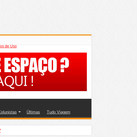
os de Uso
olunistas
Últimas
Tudo Viagem
?