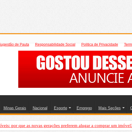
Sugestão de Pauta
Responsabilidade Social
Politica de Privacidade
Term
Minas Gerais
Nacional
Esporte
Emprego
Mais Seções
C
íveis: por que as novas gerações preferem alugar a comprar um imóvel