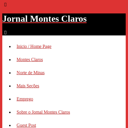
Jornal Montes Claros
Inicio / Home Page
Montes Claros
Norte de Minas
Mais Seções
Emprego
Sobre o Jornal Montes Claros
Guest Post