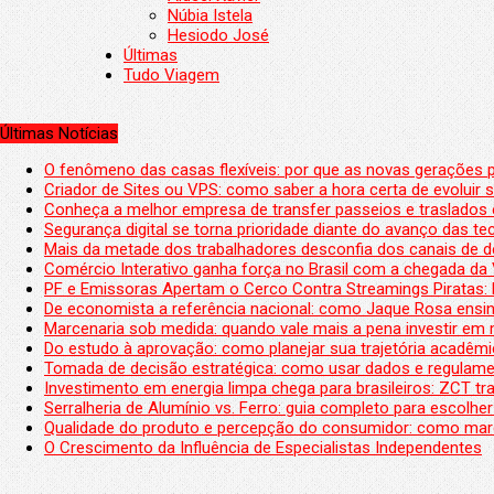
Núbia Istela
Hesiodo José
Últimas
Tudo Viagem
Últimas Notícias
O fenômeno das casas flexíveis: por que as novas gerações 
Criador de Sites ou VPS: como saber a hora certa de evoluir su
Conheça a melhor empresa de transfer passeios e traslados 
Segurança digital se torna prioridade diante do avanço das t
Mais da metade dos trabalhadores desconfia dos canais de 
Comércio Interativo ganha força no Brasil com a chegada da
PF e Emissoras Apertam o Cerco Contra Streamings Piratas:
De economista a referência nacional: como Jaque Rosa ensina
Marcenaria sob medida: quando vale mais a pena investir em
Do estudo à aprovação: como planejar sua trajetória acadêmic
Tomada de decisão estratégica: como usar dados e regulame
Investimento em energia limpa chega para brasileiros: ZCT tr
Serralheria de Alumínio vs. Ferro: guia completo para escolher
Qualidade do produto e percepção do consumidor: como mar
O Crescimento da Influência de Especialistas Independentes