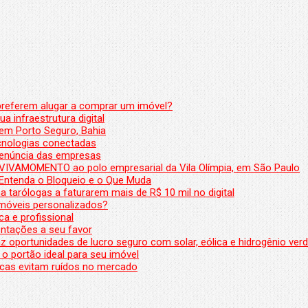
preferem alugar a comprar um imóvel?
a infraestrutura digital
em Porto Seguro, Bahia
ecnologias conectadas
denúncia das empresas
 VIVAMOMENTO ao polo empresarial da Vila Olímpia, em São Paulo
 Entenda o Bloqueio e o Que Muda
 tarólogas a faturarem mais de R$ 10 mil no digital
 móveis personalizados?
a e profissional
ntações a seu favor
az oportunidades de lucro seguro com solar, eólica e hidrogênio ver
 o portão ideal para seu imóvel
cas evitam ruídos no mercado