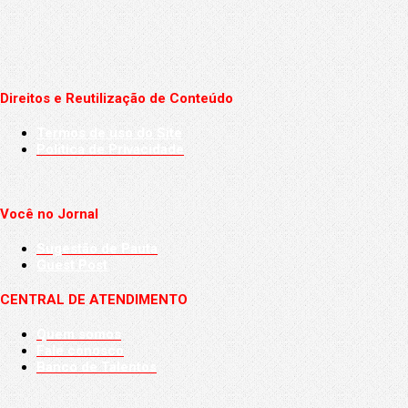
Direitos e Reutilização de Conteúdo
Termos de uso do Site
Politica de Privacidade
Você no Jornal
Sugestão de Pauta
Guest Post
CENTRAL DE ATENDIMENTO
Quem somos
Fale conosco
Banco de Talentos