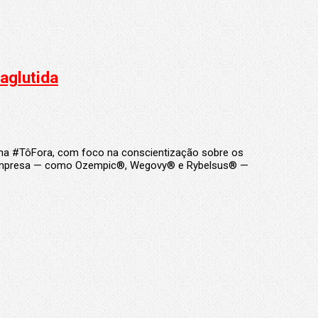
aglutida
nha #TôFora, com foco na conscientização sobre os
 da empresa — como Ozempic®, Wegovy® e Rybelsus® —