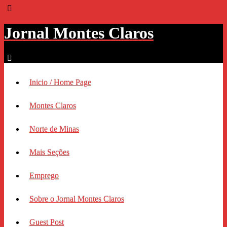
Jornal Montes Claros
Inicio / Home Page
Montes Claros
Norte de Minas
Mais Seções
Emprego
Sobre o Jornal Montes Claros
Guest Post