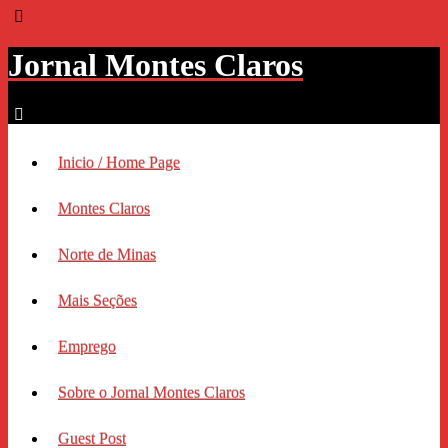
Jornal Montes Claros
Inicio / Home Page
Montes Claros
Norte de Minas
Mais Seções
Emprego
Sobre o Jornal Montes Claros
Guest Post