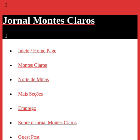
Jornal Montes Claros
Inicio / Home Page
Montes Claros
Norte de Minas
Mais Seções
Emprego
Sobre o Jornal Montes Claros
Guest Post