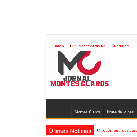
Inicio
Publicidade/Midia Kit
Guest Post
Montes Claros
Norte de Minas
Últimas Notícias
O fenômeno das casas