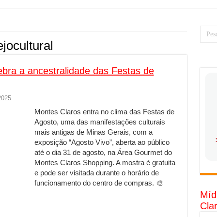
PS: como saber a hora certa de evoluir sua infraestrutura digital
resa de transfer passeios e traslados em Porto Seguro, Bahia
 torna prioridade diante do avanço das tecnologias conectadas
ejocultural
rabalhadores desconfia dos canais de denúncia das empresas
ebra a ancestralidade das Festas de
 ganha força no Brasil com a chegada da VIVAMOMENTO ao polo empre
tam o Cerco Contra Streamings Piratas: Entenda o Bloqueio e o Que M
2025
rência nacional: como Jaque Rosa ensina tarólogas a faturarem mais de 
Montes Claros entra no clima das Festas de
da: quando vale mais a pena investir em móveis personalizados?
Agosto, uma das manifestações culturais
mais antigas de Minas Gerais, com a
o: como planejar sua trajetória acadêmica e profissional
exposição “Agosto Vivo”, aberta ao público
tratégica: como usar dados e regulamentações a seu favor
até o dia 31 de agosto, na Área Gourmet do
Montes Claros Shopping. A mostra é gratuita
gia limpa chega para brasileiros: ZCT traz oportunidades de lucro segur
e pode ser visitada durante o horário de
nio vs. Ferro: guia completo para escolher o portão ideal para seu imóve
funcionamento do centro de compras. 🎨
Míd
o e percepção do consumidor: como marcas evitam ruídos no mercado
Cla
luência de Especialistas Independentes