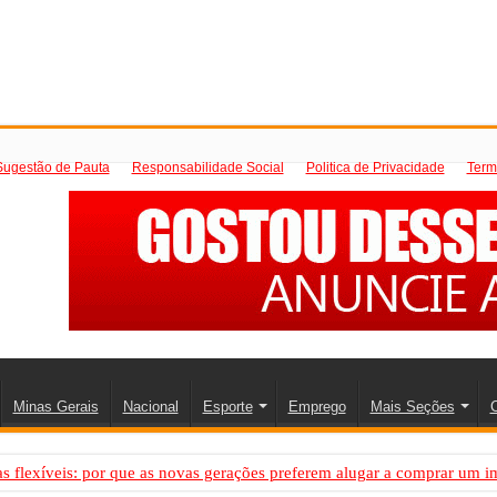
Sugestão de Pauta
Responsabilidade Social
Politica de Privacidade
Term
Minas Gerais
Nacional
Esporte
Emprego
Mais Seções
C
 flexíveis: por que as novas gerações preferem alugar a comprar um i