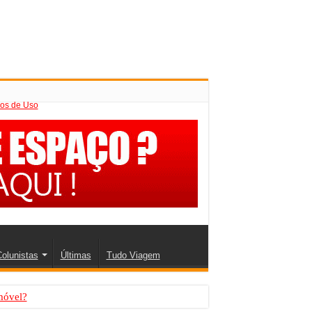
os de Uso
olunistas
Últimas
Tudo Viagem
móvel?