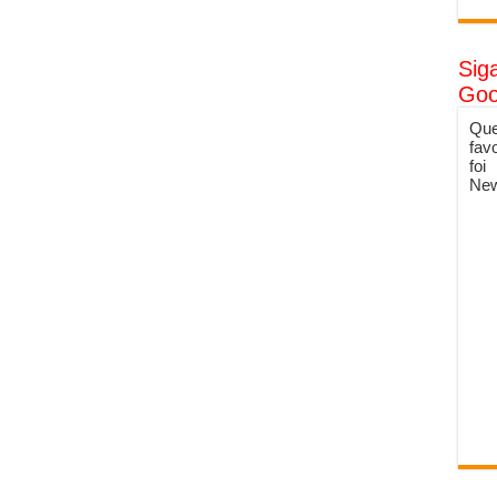
Sig
Goo
Que
fav
foi
New