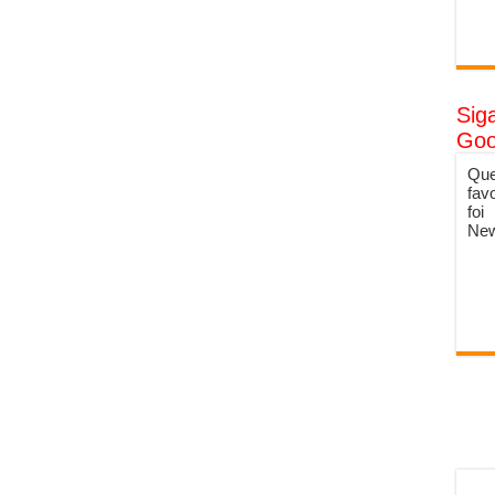
Sig
Goo
Que
fav
foi
New