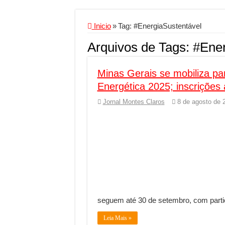
Criador de Sites ou V
Conheça a melhor emp
Inicio
»
Tag:
#EnergiaSustentável
Segurança digital se
Arquivos de Tags:
#Ener
Mais da metade dos t
Minas Gerais se mobiliza pa
Comércio Interativo
Energética 2025; inscrições
PF e Emissoras Aper
Jornal Montes Claros
8 de agosto de 
De economista a refe
Marcenaria sob medi
Do estudo à aprovaçã
Tomada de decisão es
Investimento em ener
Serralheria de Alumí
seguem até 30 de setembro, com part
Qualidade do produt
Leia Mais »
O Crescimento da Inf