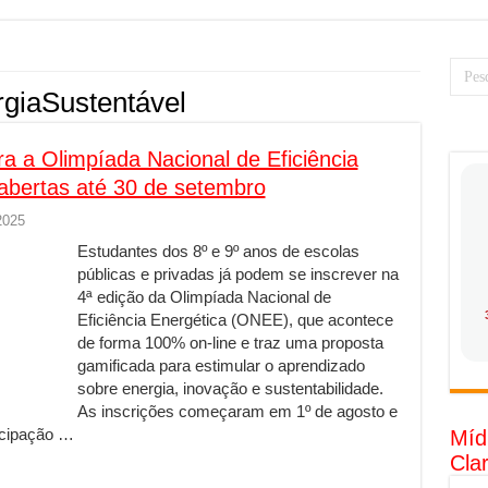
PS: como saber a hora certa de evoluir sua infraestrutura digital
resa de transfer passeios e traslados em Porto Seguro, Bahia
 torna prioridade diante do avanço das tecnologias conectadas
giaSustentável
rabalhadores desconfia dos canais de denúncia das empresas
ra a Olimpíada Nacional de Eficiência
 ganha força no Brasil com a chegada da VIVAMOMENTO ao polo empre
 abertas até 30 de setembro
tam o Cerco Contra Streamings Piratas: Entenda o Bloqueio e o Que M
2025
rência nacional: como Jaque Rosa ensina tarólogas a faturarem mais de 
Estudantes dos 8º e 9º anos de escolas
da: quando vale mais a pena investir em móveis personalizados?
públicas e privadas já podem se inscrever na
4ª edição da Olimpíada Nacional de
o: como planejar sua trajetória acadêmica e profissional
Eficiência Energética (ONEE), que acontece
tratégica: como usar dados e regulamentações a seu favor
de forma 100% on-line e traz uma proposta
gamificada para estimular o aprendizado
gia limpa chega para brasileiros: ZCT traz oportunidades de lucro segur
sobre energia, inovação e sustentabilidade.
nio vs. Ferro: guia completo para escolher o portão ideal para seu imóve
As inscrições começaram em 1º de agosto e
icipação …
Míd
o e percepção do consumidor: como marcas evitam ruídos no mercado
Cla
luência de Especialistas Independentes