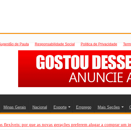
Sugestão de Pauta
Responsabilidade Social
Politica de Privacidade
Term
Minas Gerais
Nacional
Esporte
Emprego
Mais Seções
C
 flexíveis: por que as novas gerações preferem alugar a comprar um i