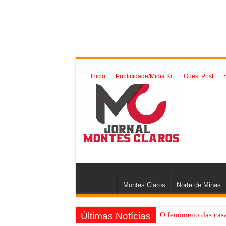
Inicio
Publicidade/Midia Kit
Guest Post
Montes Claros
Norte de Minas
Últimas Notícias
O fenômeno das casas