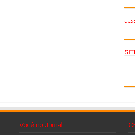
cass
SI
Você no Jornal
C