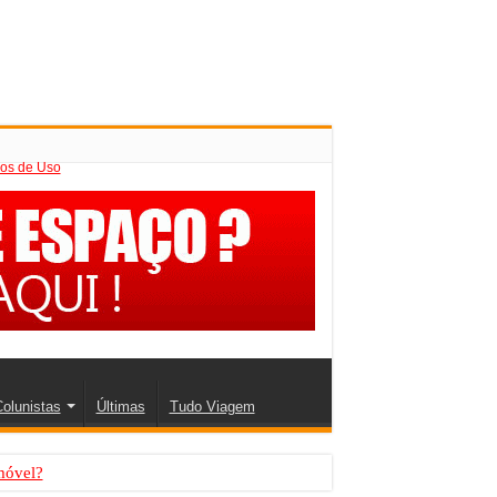
os de Uso
olunistas
Últimas
Tudo Viagem
móvel?