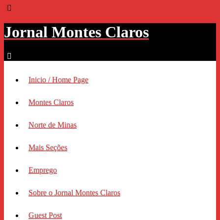
Jornal Montes Claros
Inicio / Home Page
Montes Claros
Norte de Minas
Mais Seções
Emprego
Sobre o Jornal Montes Claros
Guest Post