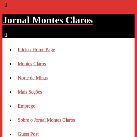
Jornal Montes Claros
Inicio / Home Page
Montes Claros
Norte de Minas
Mais Seções
Emprego
Sobre o Jornal Montes Claros
Guest Post