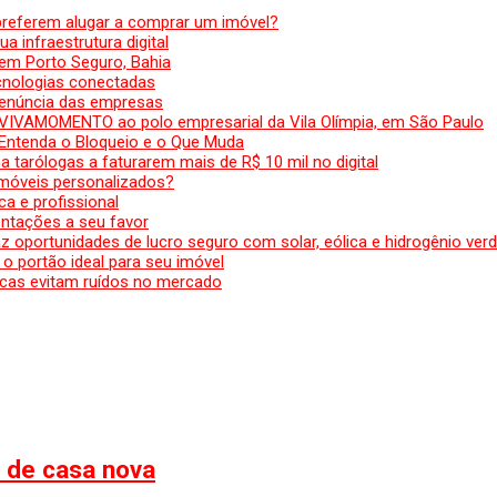
preferem alugar a comprar um imóvel?
a infraestrutura digital
em Porto Seguro, Bahia
ecnologias conectadas
denúncia das empresas
 VIVAMOMENTO ao polo empresarial da Vila Olímpia, em São Paulo
 Entenda o Bloqueio e o Que Muda
 tarólogas a faturarem mais de R$ 10 mil no digital
 móveis personalizados?
a e profissional
ntações a seu favor
az oportunidades de lucro seguro com solar, eólica e hidrogênio ver
 o portão ideal para seu imóvel
cas evitam ruídos no mercado
l de casa nova