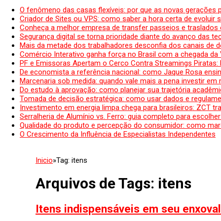
O fenômeno das casas flexíveis: por que as novas gerações 
Criador de Sites ou VPS: como saber a hora certa de evoluir su
Conheça a melhor empresa de transfer passeios e traslados 
Segurança digital se torna prioridade diante do avanço das t
Mais da metade dos trabalhadores desconfia dos canais de 
Comércio Interativo ganha força no Brasil com a chegada da
PF e Emissoras Apertam o Cerco Contra Streamings Piratas:
De economista a referência nacional: como Jaque Rosa ensina
Marcenaria sob medida: quando vale mais a pena investir em
Do estudo à aprovação: como planejar sua trajetória acadêmic
Tomada de decisão estratégica: como usar dados e regulame
Investimento em energia limpa chega para brasileiros: ZCT tr
Serralheria de Alumínio vs. Ferro: guia completo para escolher
Qualidade do produto e percepção do consumidor: como mar
O Crescimento da Influência de Especialistas Independentes
Inicio
»
Tag:
itens
Arquivos de Tags:
itens
Itens indispensáveis em seu enxova